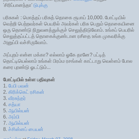
'சிரிப்பானந்தா'
டுபுக்கு
பரிசுகள் : மொத்தப் பரிசுத் தொகை ரூபாய் 10,000. போட்டியில்
வெற்றி பெற்றவர்கள் பெயரில் அவர்கள் பரிசு பெறும் தொகையினை
ஒரு தொண்டு நிறுவனத்துக்குச் செலுத்திடுவோம். உங்கப் பெயரில்
செலுத்தப்பட்டத் தொகைக்குண்டான ரசீதை உங்க முகவரிக்கு
அனுப்பி வச்சிருவோம்.
அப்புறம் என்ன மக்கா? எல்லாம் ஓகே தானே? பட்டித்
தொட்டியெல்லாம் உங்கள் பிரம்ம ரசங்கள் காட்டாறு வெள்ளம் போல
கரை புரண்டு ஓடட்டும்...
போட்டியில் உள்ள பதிவுகள்
1.
பேபி பவன்
2.
கிரிக்கெட் ரசிகன்
3.
வீரசுந்தர்
4.
சத்யா
5.
ஆயில்யன்
6.
அம்பி
7.
ஆயில்யன்
8.
ச்சின்னப் பையன்
கைப்புள்ள
at
Friday, March 07, 2008