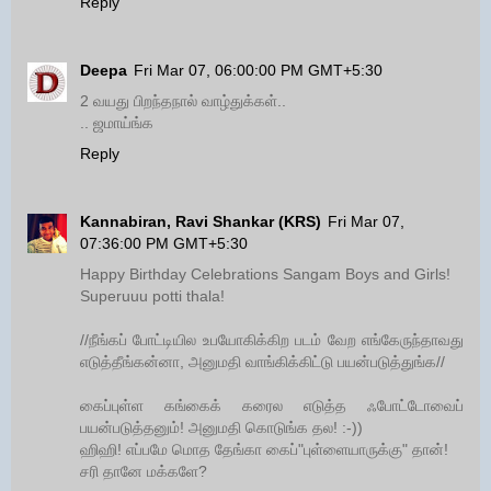
Reply
Deepa
Fri Mar 07, 06:00:00 PM GMT+5:30
2 வயது பிறந்தநால் வாழ்துக்கள்..
.. ஜமாய்ங்க
Reply
Kannabiran, Ravi Shankar (KRS)
Fri Mar 07,
07:36:00 PM GMT+5:30
Happy Birthday Celebrations Sangam Boys and Girls!
Superuuu potti thala!
//நீங்கப் போட்டியில உபயோகிக்கிற படம் வேற எங்கேருந்தாவது
எடுத்தீங்கன்னா, அனுமதி வாங்கிக்கிட்டு பயன்படுத்துங்க//
கைப்புள்ள கங்கைக் கரைல எடுத்த ஃபோட்டோவைப்
பயன்படுத்தனும்! அனுமதி கொடுங்க தல! :-))
ஹிஹி! எப்பமே மொத தேங்கா கைப்"புள்ளையாருக்கு" தான்!
சரி தானே மக்களே?