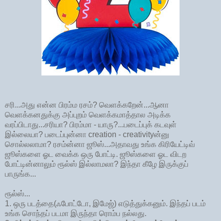
சரி...அது என்ன பிரம்ம ரசம்? வெளக்கறேன்...ஆனா
வெளக்கனதுக்கு அப்புறம் வெளக்கமாத்தால அடிக்க
வரப்பிடாது...சரியா? பிரம்மா - யாரு?...படைப்புக் கடவுள்
இல்லையா? படைப்புன்னா creation - creativityன்னு
சொல்லலாமா? ரசம்ன்னா ஜூஸ்...அதாவது உங்க கிரியேட்டிவ்
ஜூஸ்களை ஓட வைக்க ஒரு போட்டி. ஜூஸ்களை ஓட விடற
போட்டின்னாலும் ரூல்ஸ் இல்லாமலா? இந்தா கீழே இருக்குப்
பாருங்க...
ரூல்ஸ்...
1. ஒரு படத்தை(ஃபோட்டோ, இமேஜ்) எடுத்துக்கனும். இந்தப் படம்
உங்க சொந்தப் படமா இருந்தா ரொம்ப நல்லது.