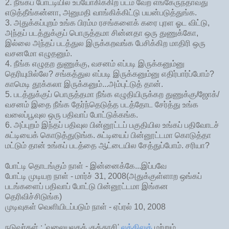
2. நீங்கப் போட்டியில உபயோகிக்கிற படம் வேற எங்கேருந்தாவது
எடுத்தீங்கன்னா, அனுமதி வாங்கிக்கிட்டு பயன்படுத்துங்க.
3. அதுக்கப்புறம் உங்க பிரம்ம ரசங்களைக் கரை புரள ஓட விட்டு,
அந்தப் படத்துக்குப் பொருத்தமா சின்னதா ஒரு துணுக்கோ,
இல்லை அந்தப் படத்துல இருக்கறவங்க பேசிக்கிற மாதிரி ஒரு
வசனமோ எழுதனும்.
4. நீங்க எழுதற துணுக்கு, வசனம் எப்படி இருக்கனும்னு
தெரியுமில்லே? சங்கத்துல எப்படி இருக்கனும்னு எதிர்பார்ப்போம்?
காமெடி தூக்கலா இருக்கனும்...அம்புட்டுத் தான்.
5. படத்துக்குப் பொருத்தமா நீங்க எழுதியிருக்கற துணுக்கு/ஜோக்/
வசனம் இதை நீங்க தேர்ந்தெடுத்த படத்தோட சேர்த்து உங்க
வலைப்பூவுல ஒரு பதிவாப் போட்டுக்கங்க.
6. அப்புறம் இந்தப் பதிவுல பின்னூட்டப் பகுதியில உங்கப் பதிவோடச்
சுட்டியைக் கொடுத்துடுங்க. சுட்டியைப் பின்னூட்டமா கொடுத்தா
மட்டும் தான் உங்கப் படத்தை ஆட்டையில சேத்துப்போம். சரியா?
போட்டி தொடங்கும் நாள் - இன்னைக்கே...இப்பவே
போட்டி முடியற நாள் - மார்ச் 31, 2008(அதுக்குள்ளாற ஒங்கப்
படங்களைப் பதிவாப் போட்டு பின்னூட்டமா இங்கன
தெரிவிச்சிடுங்க)
முடிவுகள் வெளியிடப்படும் நாள் - ஏப்ரல் 10, 2008
நடுவர்கள் : 'வலையுலகக் குத்தூசி'
லக்கிலுக்
மற்றும்