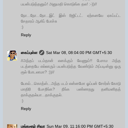
பயன்படுத்தனும்! அனுமதி கொடுங்க தல! :-))//
நோ...நோ...நோ...இட் இஸ் ரிஜிட்டட். ஏற்கனவே ஏகப்பட்ட
சேதாரம் ஆகிப் போச்சு
:)
Reply
கைப்புள்ள
Sat Mar 08, 08:04:00 PM GMT+5:30
//அந்தப் படம்தான் எனக்கும் வேணும்!! பேசாம அந்த
படத்தையே எல்லாரும் பயன்படுத்த வேண்டும் அப்படின்னு ஒரு
ரூல் போடலாமா? :))//
யோவ்...கொத்ஸ்...அந்த படம் என்னமோ ஓப்பன் சோர்ஸ் கோடு
மாதிரி பேசறீங்க? நீங்க பண்ணறது தனிமனிதத்
தாக்குதல்யா...தாக்குதல்.
:)
Reply
மங்களூர் சிவா
Sun Mar 09, 11:16:00 PM GMT+5:30