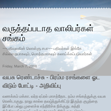
வருத்தப்படாத வாலிபர்கள்
சங்கம்
~~பதிவுலகின் லொள்ளு சபா~~ பதிவர்கள் இங்கே
சில்லறையாகவும், மொத்தமாகவும் கலாய்க்கப்படுவார்கள்
Friday, March 7, 2008
வயசு ரெண்டாச்சு - பிரம்ம ரசங்களை ஓட
விடும் போட்டி - அறிவிப்பு
வணக்கம் மக்கா. வர்ற ஏப்ரல் மாசத்தோட நம்ம சங்கத்துக்கு வயசு
ரெண்டாகுது. நாலு கால்ல தவழ்ந்துக்கிட்டு இருந்த குழந்தை
இப்போ பல்லு முளைச்சு எந்திரிச்சு நிக்குது. சுத்தி